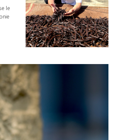
se le
monie