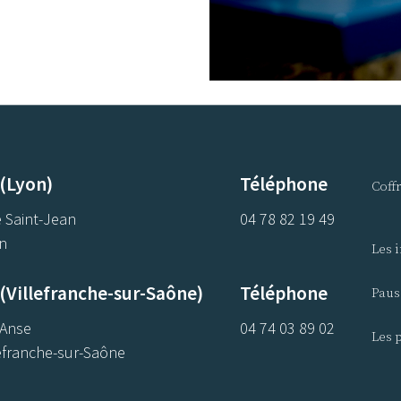
 (Lyon)
Téléphone
Coff
 Saint-Jean
04 78 82 19 49
n
Les 
(Villefranche-sur-Saône)
Téléphone
Paus
'Anse
04 74 03 89 02
Les p
efranche-sur-Saône