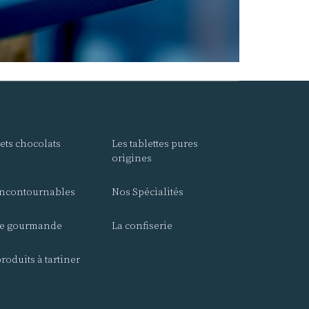
rets chocolats
Les tablettes pures
origines
incontournables
Nos Spécialités
e gourmande
La confiserie
roduits à tartiner