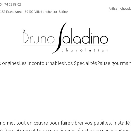
04 74 03 89 02
Artisan chocola
152 Rue d'Anse - 69400 Villefranche-sur-Saône
 origines
Les incontournables
Nos Spécialités
Pause gourma
o met tout en œuvre pour faire vibrer vos papilles. Installé
 Saône , Bruno et toute son équipe sélectionne ses matières