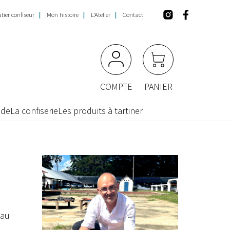
tier confiseur
Mon histoire
L'Atelier
Contact
COMPTE
PANIER
nde
La confiserie
Les produits à tartiner
 au