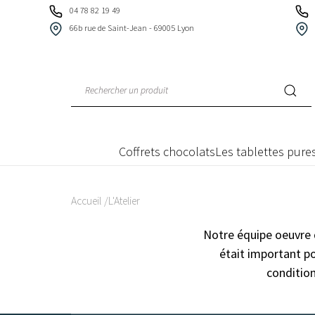
Panneau de gestion des cookies
04 78 82 19 49
66b rue de Saint-Jean - 69005 Lyon
Coffrets chocolats
Les tablettes pures
Accueil
L'Atelier
Notre équipe oeuvre d
était important po
condition