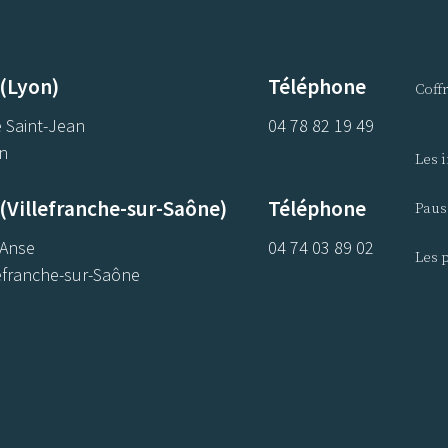
 (Lyon)
Téléphone
Coff
 Saint-Jean
04 78 82 19 49
n
Les 
(Villefranche-sur-Saône)
Téléphone
Paus
'Anse
04 74 03 89 02
Les p
efranche-sur-Saône