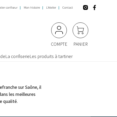
tier confiseur
Mon histoire
L'Atelier
Contact
COMPTE
PANIER
nde
La confiserie
Les produits à tartiner
efranche sur Saône, il
dans les meilleures
e qualité.