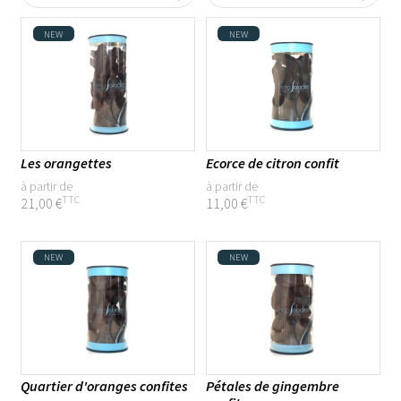
Chocolat Lait
NEW
NEW
Chocolat dulcey
Chocolat Blanc
Chocolat lait caramel
Chocolat Praliné
Les orangettes
Ecorce de citron confit
à partir de
à partir de
Assortiments
TTC
TTC
21,00 €
11,00 €
Confiserie
NEW
NEW
Catégories
Coffrets chocolats
Les tablettes pures origines
Les incontournables
Quartier d'oranges confites
Pétales de gingembre