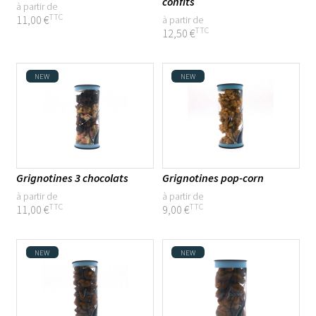
Nos Spécialités
confits
à partir de
TTC
11,00 €
à partir de
Pause gourmande
TTC
12,50 €
La confiserie
Les produits à tartiner
NEW
NEW
Prix
9 €
22 €
Grignotines 3 chocolats
Grignotines pop-corn
à partir de
à partir de
TTC
TTC
11,00 €
9,00 €
NEW
NEW