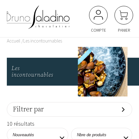
Panneau de gestion des cookies
COMPTE
PANIER
Accueil
Les incontournables
Les
incontournables
Filtrer par
Type de chocolat
10 résultats
Chocolat Noir