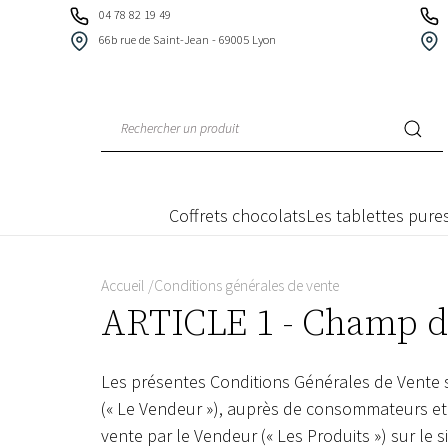
Panneau de gestion des cookies
04 78 82 19 49
66b rue de Saint-Jean - 69005 Lyon
Coffrets chocolats
Les tablettes pures
Accueil
Conditions générales de vente
ARTICLE 1 - Champ d'
Les présentes Conditions Générales de Vente s
(« Le Vendeur »), auprès de consommateurs et d
vente par le Vendeur (« Les Produits ») sur le s