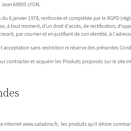
nt Jean 69005 LYON.
s du 6 janvier 1978, renforcée et complétée par le RGPD (rè
se, à tout moment, d'un droit d'accès, de rectification, d'opp
vant, par courrier et en justifiant de son identité, à l'adre
t acceptation sans restriction ni réserve des présentes Cond
our contracter et acquérir les Produits proposés sur le site i
ndes
te internet
www.saladino.fr
, les produits qu'il désire comman