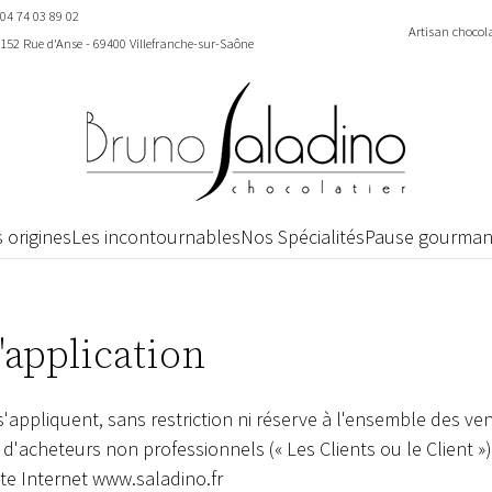
04 74 03 89 02
Artisan chocola
152 Rue d'Anse - 69400 Villefranche-sur-Saône
 origines
Les incontournables
Nos Spécialités
Pause gourma
application
'appliquent, sans restriction ni réserve à l'ensemble des 
'acheteurs non professionnels (« Les Clients ou le Client »),
ite Internet
www.saladino.fr