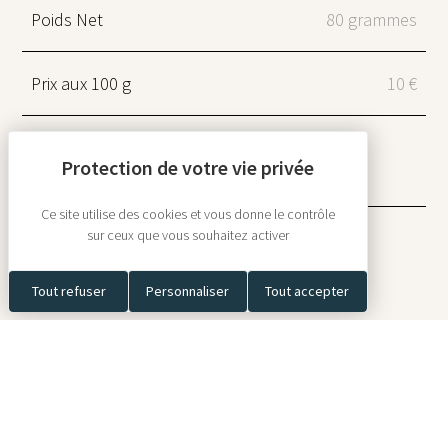
Poids Net
80 grammes
Prix aux 100 g
10 €
Type de
Chocolat Lait, Chocolat lait
chocolat
caramel
Ce site utilise des cookies et vous donne le contrôle
sur ceux que vous souhaitez activer
Menu
Tout refuser
Personnaliser
Tout accepter