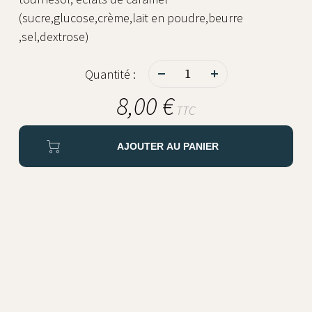
(sucre,glucose,crème,lait en poudre,beurre
,sel,dextrose)
-
+
Quantité :
8,00 €
TTC
AJOUTER AU PANIER